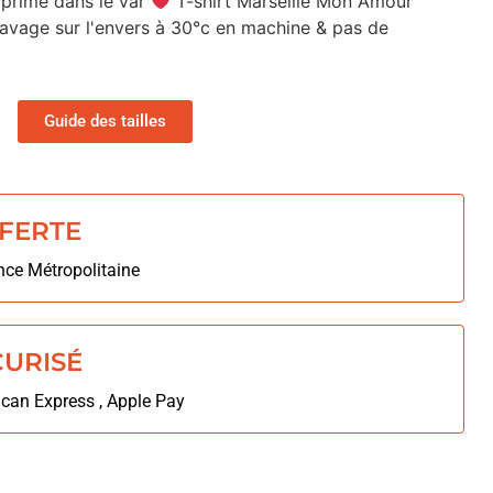
primé dans le var
T-shirt Marseille Mon Amour
avage sur l'envers à 30°c en machine & pas de
Guide des tailles
FFERTE
nce Métropolitaine
CURISÉ
ican Express , Apple Pay