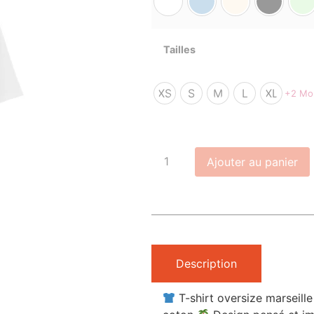
Tailles
XS
S
M
L
XL
+2 Mo
Ajouter au panier
Description
T-shirt oversize marseil