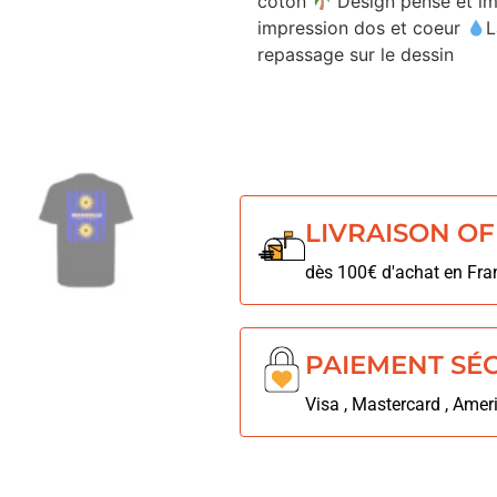
coton
Design pensé et im
impression dos et coeur
L
repassage sur le dessin
LIVRAISON O
dès 100€ d'achat en Fra
PAIEMENT SÉ
Visa , Mastercard , Amer