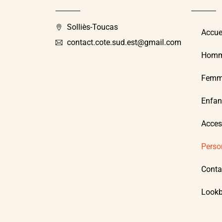
Solliès-Toucas
Accue
contact.cote.sud.est@gmail.com
Hom
Femm
Enfan
Acces
Perso
Conta
Look