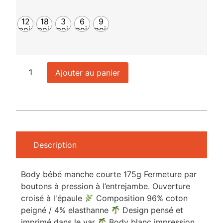
12
18
3
6
9
mois
mois
mois
mois
mois
Ajouter au panier
Description
Body bébé manche courte 175g Fermeture par
boutons à pression à l’entrejambe. Ouverture
croisé à l'épaule
Composition 96% coton
peigné / 4% elasthanne
Design pensé et
imprimé dans le var
Body blanc impression