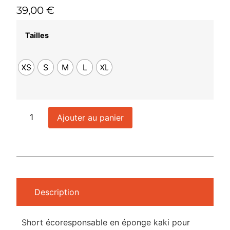
39,00
€
Tailles
XS
S
M
L
XL
Ajouter au panier
Description
Short écoresponsable en éponge kaki pour